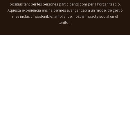
positius tant per les persones participants com per a l’organització.
Aquesta experiència ens ha permès avançar cap a un model de gestió
més inclusiu i sostenible, ampliant el nostre impacte social en el
territori.