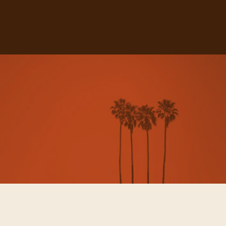
El Circ de les Puces
Pep Lladó i El Segon Algoritme