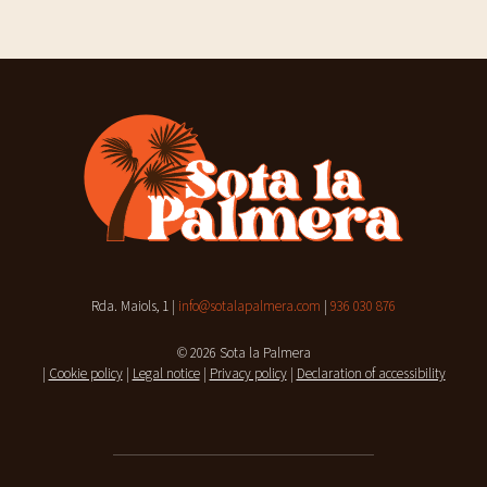
Rda. Maiols, 1 |
info@sotalapalmera.com
|
936 030 876
© 2026 Sota la Palmera
|
Cookie policy
|
Legal notice
|
Privacy policy
|
Declaration of accessibility