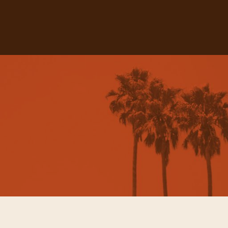
Pols i cendres
Xavi Vidal