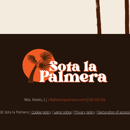
Rda. Maiols, 1 |
info@sotalapalmera.com
|
936 030 876
26 Sota la Palmera
|
Cookie policy
|
Legal notice
|
Privacy policy
|
Declaration of accessi