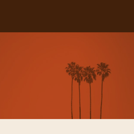
Jari Jarana i la Rumba
Tranqui·la
Lòxias