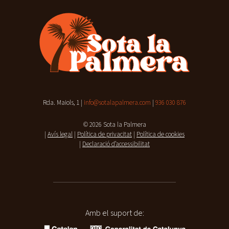
Rda. Maiols, 1 |
info@sotalapalmera.com
|
936 030 876
© 2026 Sota la Palmera
|
Avís legal
|
Política de privacitat
|
Política de cookies
|
Declaració d’accessibilitat
Amb el suport de: